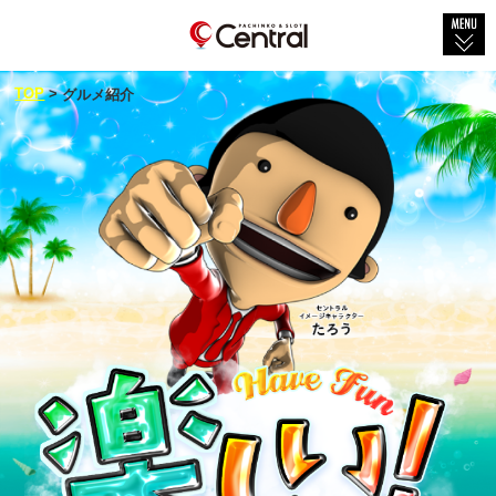
TOP
TOP
>
グルメ紹介
会社概要
店舗紹介
社会貢献
セントラル×グルメ
新着情報
新台情報
物件紹介
採用情報