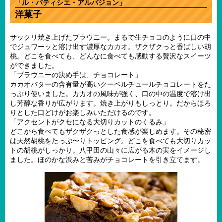
「ル・パティシエ・アルパジョン」
洋菓子
サックリ焼き上げたブラウニー。まるで生チョコのように口の中
でジュワーッと溶け出す濃厚なカカオ。ザクザクっと香ばしい胡
桃。どこを食べても、どんなに食べても感動する贅沢なスイーツ
ができました。
「ブラウニーの決め手は、チョコレート」
カカオバターの含有量が高いクーベルチュールチョコレートをた
っぷり使いました。カカオの風味が強く、口の中の温度で溶け出
し芳醇な香りが広がります。焼き上がりもしっとり。だからほろ
りとした口どけがお楽しみいただけるのです。
「アクセントがクセになる大切りカットのくるみ」
どこから食べてもザクザクっとした食感が楽しめます。その秘密
は天然胡桃をたっぷ〜りトッピング。どこを食べても大切りカッ
トの胡桃がしっかり。八甲田の山々に広がる木の実をイメージし
ました。ほのかな渋みと苦みがチョコレートを引き立てます。