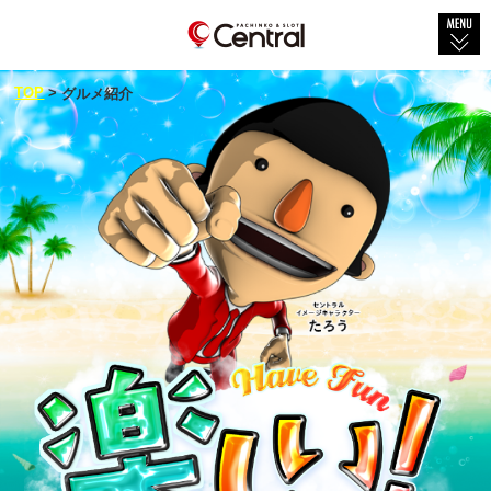
TOP
TOP
>
グルメ紹介
会社概要
店舗紹介
社会貢献
セントラル×グルメ
新着情報
新台情報
物件紹介
採用情報