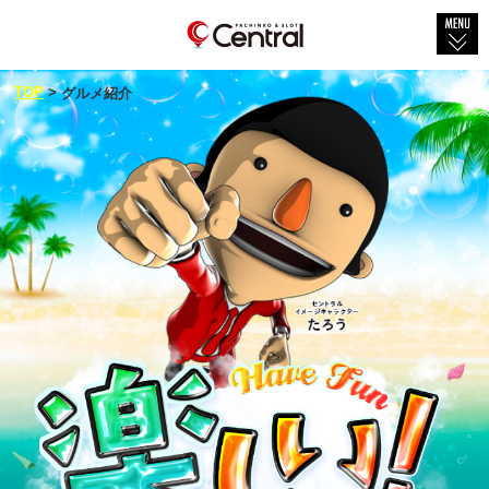
TOP
TOP
>
グルメ紹介
会社概要
店舗紹介
社会貢献
セントラル×グルメ
新着情報
新台情報
物件紹介
採用情報