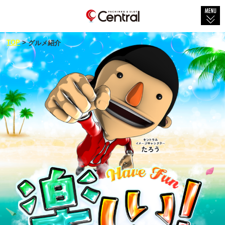
TOP
TOP
>
グルメ紹介
会社概要
店舗紹介
社会貢献
セントラル×グルメ
新着情報
新台情報
物件紹介
採用情報