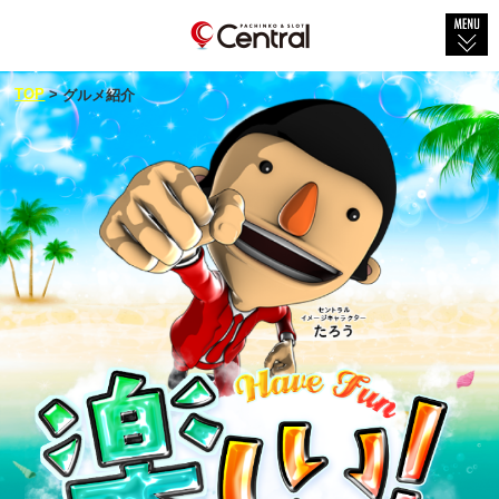
TOP
TOP
>
グルメ紹介
会社概要
店舗紹介
社会貢献
セントラル×グルメ
新着情報
新台情報
物件紹介
採用情報