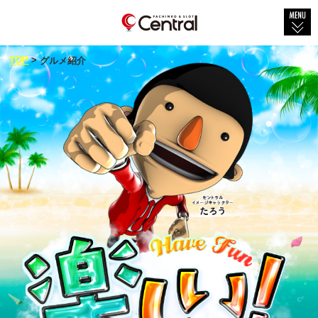
TOP
TOP
>
グルメ紹介
会社概要
店舗紹介
社会貢献
セントラル×グルメ
新着情報
新台情報
物件紹介
採用情報